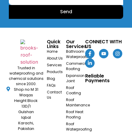
Send
Quick
Our
CONNECT WITH
Links
Services
US
Home
Bathroom
Waterproofing
About Us
Commercial
Services
Trusted in
Roofing
Products
waterproofing and
Reliable
Expansion
chemical solutions
Blog
Payments
Joint
since 2000.
FAQs
Roof
Shop no M 31
Contact
Coating
Waqas
Us
Roof
Height Block
Maintenance
13D/1
Gulshan
Roof Heat
Iqbal
Proofing
Karachi,
Roof
Pakistan
Waterproofing