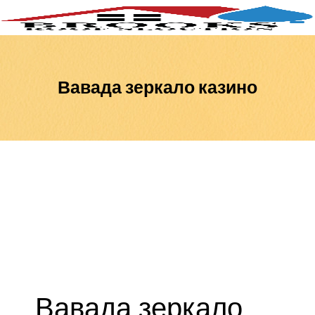
Вавада зеркало казино
Вавада зеркало